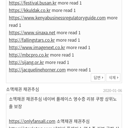
https://festival.busan.kr
more read 1
https://kkuldak.co.kr
more read 1
https://www.kenyabusinessregulatoryguide.com
more
read 1
https://www.sinaxa.net
more read 1
http://fallingstars.co.kr
more read 1
http://www.imagenext.co.kr
more read 1
http://mbcpro.co.kr
more read 1
http://sijang.or.kr
more read 1
http://jacquelinehorner.com
more read 1
답변
삭제
소액채권 채권추심
2020-01-06
소액채권 채권추심 네이버 플레이스 영수증 리뷰 쿠팡 상위노
출 보장
https://onlyfansall.com
소액채권 채권추심