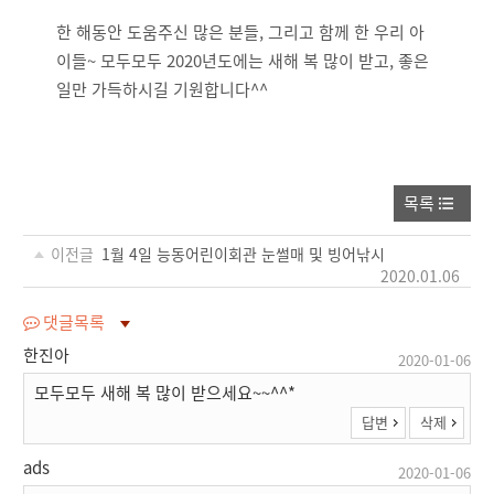
한 해동안 도움주신 많은 분들, 그리고 함께 한 우리 아
이들~ 모두모두 2020년도에는 새해 복 많이 받고, 좋은
일만 가득하시길 기원합니다^^
목록
이전글
1월 4일 능동어린이회관 눈썰매 및 빙어낚시
2020.01.06
댓글목록
한진아
2020-01-06
모두모두 새해 복 많이 받으세요~~^^*
답변
삭제
ads
2020-01-06