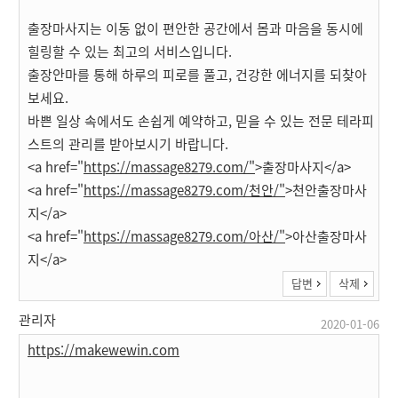
출장마사지는 이동 없이 편안한 공간에서 몸과 마음을 동시에
힐링할 수 있는 최고의 서비스입니다.
출장안마를 통해 하루의 피로를 풀고, 건강한 에너지를 되찾아
보세요.
바쁜 일상 속에서도 손쉽게 예약하고, 믿을 수 있는 전문 테라피
스트의 관리를 받아보시기 바랍니다.
<a href="
https://massage8279.com/"
>출장마사지</a>
<a href="
https://massage8279.com/천안/"
>천안출장마사
지</a>
<a href="
https://massage8279.com/아산/"
>아산출장마사
지</a>
답변
삭제
관리자
2020-01-06
https://makewewin.com