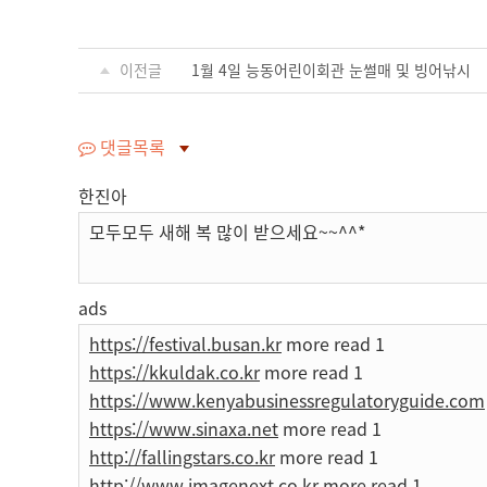
이전글
1월 4일 능동어린이회관 눈썰매 및 빙어낚시
댓글목록
한진아
모두모두 새해 복 많이 받으세요~~^^*
ads
https://festival.busan.kr
more read 1
https://kkuldak.co.kr
more read 1
https://www.kenyabusinessregulatoryguide.com
https://www.sinaxa.net
more read 1
http://fallingstars.co.kr
more read 1
http://www.imagenext.co.kr
more read 1