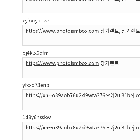
xyiouyu1wr
https://www.photoismbox.com
장기렌트, 장기렌트
bj4klx6qfm
https://www.photoismbox.com
장기렌트
yfxxb73enb
https://xn--o39aob76u2xi9wta376es2j2ui81bej.
1d8y6hsskw
https://xn--o39aob76u2xi9wta376es2j2ui81bej.