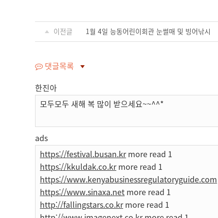
이전글
1월 4일 능동어린이회관 눈썰매 및 빙어낚시
댓글목록
한진아
모두모두 새해 복 많이 받으세요~~^^*
ads
https://festival.busan.kr
more read 1
https://kkuldak.co.kr
more read 1
https://www.kenyabusinessregulatoryguide.com
https://www.sinaxa.net
more read 1
http://fallingstars.co.kr
more read 1
http://www.imagenext.co.kr
more read 1