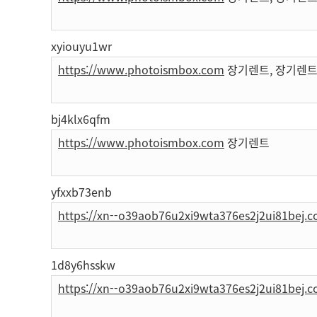
xyiouyu1wr
https://www.photoismbox.com
장기렌트, 장기렌트
bj4klx6qfm
https://www.photoismbox.com
장기렌트
yfxxb73enb
https://xn--o39aob76u2xi9wta376es2j2ui81bej.
1d8y6hsskw
https://xn--o39aob76u2xi9wta376es2j2ui81bej.