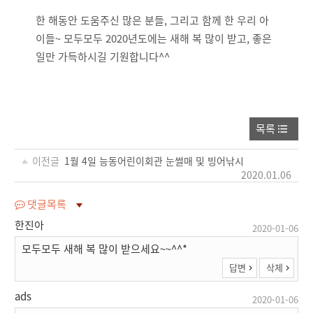
한 해동안 도움주신 많은 분들, 그리고 함께 한 우리 아
이들~ 모두모두 2020년도에는 새해 복 많이 받고, 좋은
일만 가득하시길 기원합니다^^
목록
이전글
1월 4일 능동어린이회관 눈썰매 및 빙어낚시
2020.01.06
댓글목록
한진아
2020-01-06
모두모두 새해 복 많이 받으세요~~^^*
답변
삭제
ads
2020-01-06