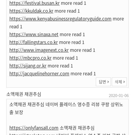
https://festival.busan.kr
more read 1
https://kkuldak.co.kr
more read 1
https://www.kenyabusinessregulatoryguide.com
more
read 1
https://www.sinaxa.net
more read 1
http://fallingstars.co.kr
more read 1
http://www.imagenext.co.kr
more read 1
http://mbcpro.co.kr
more read 1
http://sijang.or.kr
more read 1
http://jacquelinehorner.com
more read 1
답변
삭제
소액채권 채권추심
2020-01-06
소액채권 채권추심 네이버 플레이스 영수증 리뷰 쿠팡 상위노
출 보장
https://onlyfansall.com
소액채권 채권추심