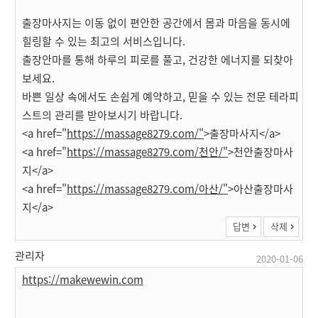
출장마사지는 이동 없이 편안한 공간에서 몸과 마음을 동시에
힐링할 수 있는 최고의 서비스입니다.
출장안마를 통해 하루의 피로를 풀고, 건강한 에너지를 되찾아
보세요.
바쁜 일상 속에서도 손쉽게 예약하고, 믿을 수 있는 전문 테라피
스트의 관리를 받아보시기 바랍니다.
<a href="
https://massage8279.com/"
>출장마사지</a>
<a href="
https://massage8279.com/천안/"
>천안출장마사
지</a>
<a href="
https://massage8279.com/아산/"
>아산출장마사
지</a>
답변
삭제
관리자
2020-01-06
https://makewewin.com