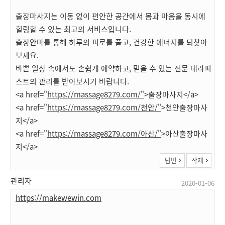
출장마사지는 이동 없이 편안한 공간에서 몸과 마음을 동시에
힐링할 수 있는 최고의 서비스입니다.
출장안마를 통해 하루의 피로를 풀고, 건강한 에너지를 되찾아
보세요.
바쁜 일상 속에서도 손쉽게 예약하고, 믿을 수 있는 전문 테라피
스트의 관리를 받아보시기 바랍니다.
<a href="
https://massage8279.com/"
>출장마사지</a>
<a href="
https://massage8279.com/천안/"
>천안출장마사
지</a>
<a href="
https://massage8279.com/아산/"
>아산출장마사
지</a>
답변
삭제
관리자
2020-01-06
https://makewewin.com