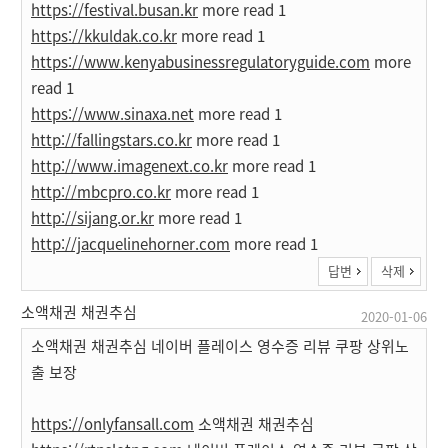
https://festival.busan.kr
more read 1
https://kkuldak.co.kr
more read 1
https://www.kenyabusinessregulatoryguide.com
more
read 1
https://www.sinaxa.net
more read 1
http://fallingstars.co.kr
more read 1
http://www.imagenext.co.kr
more read 1
http://mbcpro.co.kr
more read 1
http://sijang.or.kr
more read 1
http://jacquelinehorner.com
more read 1
답변
삭제
소액채권 채권추심
2020-01-06
소액채권 채권추심 네이버 플레이스 영수증 리뷰 쿠팡 상위노
출 보장
https://onlyfansall.com
소액채권 채권추심