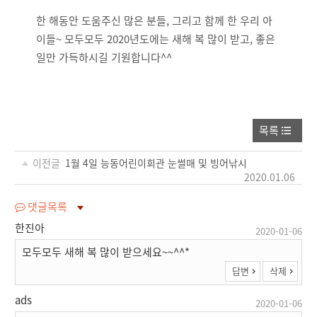
한 해동안 도움주신 많은 분들, 그리고 함께 한 우리 아
이들~ 모두모두 2020년도에는 새해 복 많이 받고, 좋은
일만 가득하시길 기원합니다^^
목록
이전글
1월 4일 능동어린이회관 눈썰매 및 빙어낚시
2020.01.06
댓글목록
한진아
2020-01-06
모두모두 새해 복 많이 받으세요~~^^*
답변
삭제
ads
2020-01-06