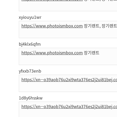
xyiouyu1wr
https://www.photoismbox.com
장기렌트, 장기렌트
bj4klx6qfm
https://www.photoismbox.com
장기렌트
yfxxb73enb
https://xn--o39aob76u2xi9wta376es2j2ui81bej.
1d8y6hsskw
https://xn--o39aob76u2xi9wta376es2j2ui81bej.