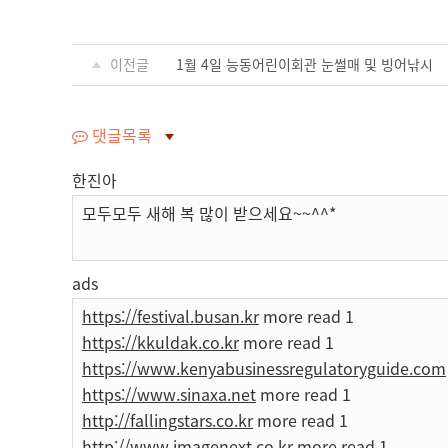
이전글
1월 4일 능동어린이회관 눈썰매 및 빙어낚시
댓글목록
한진아
모두모두 새해 복 많이 받으세요~~^^*
ads
https://festival.busan.kr
more read 1
https://kkuldak.co.kr
more read 1
https://www.kenyabusinessregulatoryguide.com
https://www.sinaxa.net
more read 1
http://fallingstars.co.kr
more read 1
http://www.imagenext.co.kr
more read 1