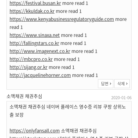
https://festival.busan.kr
more read 1
https://kkuldak.co.kr
more read 1
https://www.kenyabusinessregulatoryguide.com
more
read 1
https://www.sinaxa.net
more read 1
http://fallingstars.co.kr
more read 1
http://www.imagenext.co.kr
more read 1
http://mbcpro.co.kr
more read 1
http://sijang.or.kr
more read 1
http://jacquelinehorner.com
more read 1
답변
삭제
소액채권 채권추심
2020-01-06
소액채권 채권추심 네이버 플레이스 영수증 리뷰 쿠팡 상위노
출 보장
https://onlyfansall.com
소액채권 채권추심