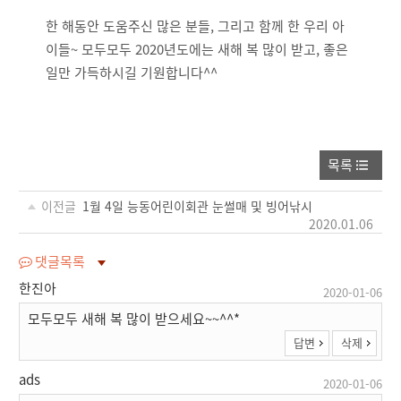
한 해동안 도움주신 많은 분들, 그리고 함께 한 우리 아
이들~ 모두모두 2020년도에는 새해 복 많이 받고, 좋은
일만 가득하시길 기원합니다^^
목록
이전글
1월 4일 능동어린이회관 눈썰매 및 빙어낚시
2020.01.06
댓글목록
한진아
2020-01-06
모두모두 새해 복 많이 받으세요~~^^*
답변
삭제
ads
2020-01-06