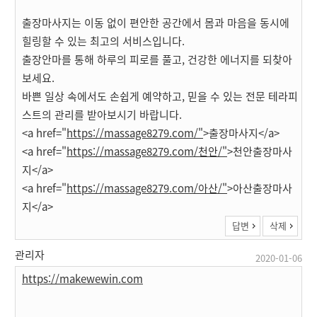
출장마사지는 이동 없이 편안한 공간에서 몸과 마음을 동시에
힐링할 수 있는 최고의 서비스입니다.
출장안마를 통해 하루의 피로를 풀고, 건강한 에너지를 되찾아
보세요.
바쁜 일상 속에서도 손쉽게 예약하고, 믿을 수 있는 전문 테라피
스트의 관리를 받아보시기 바랍니다.
<a href="
https://massage8279.com/"
>출장마사지</a>
<a href="
https://massage8279.com/천안/"
>천안출장마사
지</a>
<a href="
https://massage8279.com/아산/"
>아산출장마사
지</a>
답변
삭제
관리자
2020-01-06
https://makewewin.com