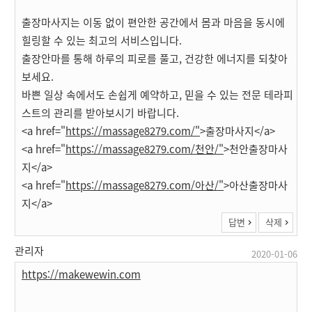
출장마사지는 이동 없이 편안한 공간에서 몸과 마음을 동시에
힐링할 수 있는 최고의 서비스입니다.
출장안마를 통해 하루의 피로를 풀고, 건강한 에너지를 되찾아
보세요.
바쁜 일상 속에서도 손쉽게 예약하고, 믿을 수 있는 전문 테라피
스트의 관리를 받아보시기 바랍니다.
<a href="
https://massage8279.com/"
>출장마사지</a>
<a href="
https://massage8279.com/천안/"
>천안출장마사
지</a>
<a href="
https://massage8279.com/아산/"
>아산출장마사
지</a>
답변
삭제
관리자
2020-01-06
https://makewewin.com