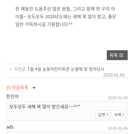
한 해동안 도움주신 많은 분들, 그리고 함께 한 우리 아
이들~ 모두모두 2020년도에는 새해 복 많이 받고, 좋은
일만 가득하시길 기원합니다^^
목록
이전글
1월 4일 능동어린이회관 눈썰매 및 빙어낚시
2020.01.06
댓글목록
한진아
2020-01-06
모두모두 새해 복 많이 받으세요~~^^*
답변
삭제
ads
2020-01-06