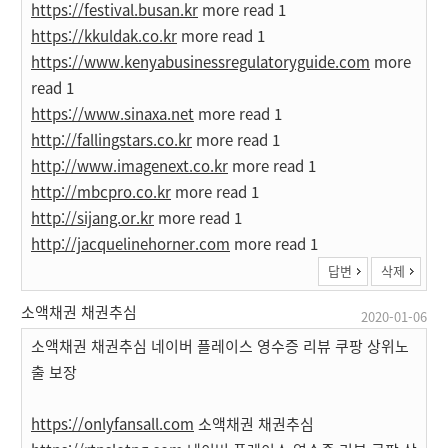
https://festival.busan.kr
more read 1
https://kkuldak.co.kr
more read 1
https://www.kenyabusinessregulatoryguide.com
more
read 1
https://www.sinaxa.net
more read 1
http://fallingstars.co.kr
more read 1
http://www.imagenext.co.kr
more read 1
http://mbcpro.co.kr
more read 1
http://sijang.or.kr
more read 1
http://jacquelinehorner.com
more read 1
답변
삭제
소액채권 채권추심
2020-01-06
소액채권 채권추심 네이버 플레이스 영수증 리뷰 쿠팡 상위노
출 보장
https://onlyfansall.com
소액채권 채권추심