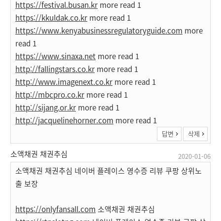
https://festival.busan.kr
more read 1
https://kkuldak.co.kr
more read 1
https://www.kenyabusinessregulatoryguide.com
more
read 1
https://www.sinaxa.net
more read 1
http://fallingstars.co.kr
more read 1
http://www.imagenext.co.kr
more read 1
http://mbcpro.co.kr
more read 1
http://sijang.or.kr
more read 1
http://jacquelinehorner.com
more read 1
답변
삭제
소액채권 채권추심
2020-01-06
소액채권 채권추심 네이버 플레이스 영수증 리뷰 쿠팡 상위노
출 보장
https://onlyfansall.com
소액채권 채권추심