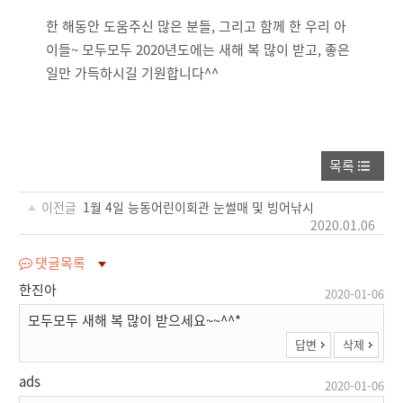
한 해동안 도움주신 많은 분들, 그리고 함께 한 우리 아
이들~ 모두모두 2020년도에는 새해 복 많이 받고, 좋은
일만 가득하시길 기원합니다^^
목록
이전글
1월 4일 능동어린이회관 눈썰매 및 빙어낚시
2020.01.06
댓글목록
한진아
2020-01-06
모두모두 새해 복 많이 받으세요~~^^*
답변
삭제
ads
2020-01-06