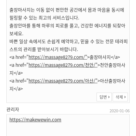
출장마사지는 이동 없이 편안한 공간에서 몸과 마음을 동시에
힐링할 수 있는 최고의 서비스입니다.
출장안마를 통해 하루의 피로를 풀고, 건강한 에너지를 되찾아
보세요.
바쁜 일상 속에서도 손쉽게 예약하고, 믿을 수 있는 전문 테라피
스트의 관리를 받아보시기 바랍니다.
<a href="
https://massage8279.com/"
>출장마사지</a>
<a href="
https://massage8279.com/천안/"
>천안출장마사
지</a>
<a href="
https://massage8279.com/아산/"
>아산출장마사
지</a>
답변
삭제
관리자
2020-01-06
https://makewewin.com