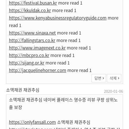
https://festival.busan.kr
more read 1
https://kkuldak.co.kr
more read 1
https://www.kenyabusinessregulatoryguide.com
more
read 1
https://www.sinaxa.net
more read 1
http://fallingstars.co.kr
more read 1
http://www.imagenext.co.kr
more read 1
http://mbcpro.co.kr
more read 1
http://sijang.or.kr
more read 1
http://jacquelinehorner.com
more read 1
답변
삭제
소액채권 채권추심
2020-01-06
소액채권 채권추심 네이버 플레이스 영수증 리뷰 쿠팡 상위노
출 보장
https://onlyfansall.com
소액채권 채권추심