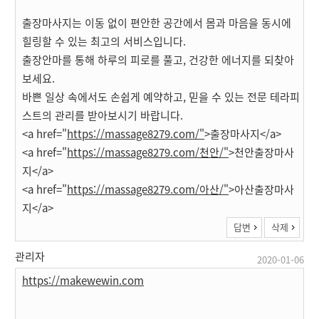
출장마사지는 이동 없이 편안한 공간에서 몸과 마음을 동시에
힐링할 수 있는 최고의 서비스입니다.
출장안마를 통해 하루의 피로를 풀고, 건강한 에너지를 되찾아
보세요.
바쁜 일상 속에서도 손쉽게 예약하고, 믿을 수 있는 전문 테라피
스트의 관리를 받아보시기 바랍니다.
<a href="
https://massage8279.com/"
>출장마사지</a>
<a href="
https://massage8279.com/천안/"
>천안출장마사
지</a>
<a href="
https://massage8279.com/아산/"
>아산출장마사
지</a>
답변
삭제
관리자
2020-01-06
https://makewewin.com