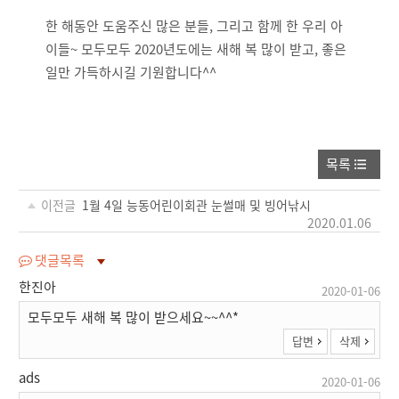
한 해동안 도움주신 많은 분들, 그리고 함께 한 우리 아
이들~ 모두모두 2020년도에는 새해 복 많이 받고, 좋은
일만 가득하시길 기원합니다^^
목록
이전글
1월 4일 능동어린이회관 눈썰매 및 빙어낚시
2020.01.06
댓글목록
한진아
2020-01-06
모두모두 새해 복 많이 받으세요~~^^*
답변
삭제
ads
2020-01-06