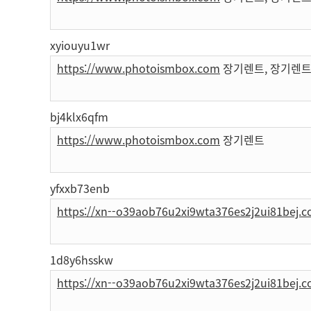
xyiouyu1wr
https://www.photoismbox.com
장기렌트, 장기렌트
bj4klx6qfm
https://www.photoismbox.com
장기렌트
yfxxb73enb
https://xn--o39aob76u2xi9wta376es2j2ui81bej.
1d8y6hsskw
https://xn--o39aob76u2xi9wta376es2j2ui81bej.