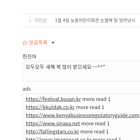
이전글
1월 4일 능동어린이회관 눈썰매 및 빙어낚시
댓글목록
한진아
모두모두 새해 복 많이 받으세요~~^^*
ads
https://festival.busan.kr
more read 1
https://kkuldak.co.kr
more read 1
https://www.kenyabusinessregulatoryguide.com
https://www.sinaxa.net
more read 1
http://fallingstars.co.kr
more read 1
http://www.imagenext.co.kr
more read 1