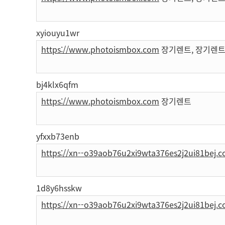
xyiouyu1wr
https://www.photoismbox.com
장기렌트, 장기렌트
bj4klx6qfm
https://www.photoismbox.com
장기렌트
yfxxb73enb
https://xn--o39aob76u2xi9wta376es2j2ui81bej.
1d8y6hsskw
https://xn--o39aob76u2xi9wta376es2j2ui81bej.