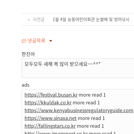
이전글
1월 4일 능동어린이회관 눈썰매 및 빙어낚시
댓글목록
한진아
모두모두 새해 복 많이 받으세요~~^^*
ads
https://festival.busan.kr
more read 1
https://kkuldak.co.kr
more read 1
https://www.kenyabusinessregulatoryguide.com
https://www.sinaxa.net
more read 1
http://fallingstars.co.kr
more read 1
http://www.imagenext.co.kr
more read 1