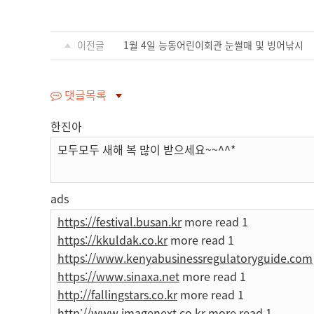
이전글
1월 4일 능동어린이회관 눈썰매 및 빙어낚시
댓글목록
한진아
모두모두 새해 복 많이 받으세요~~^^*
ads
https://festival.busan.kr
more read 1
https://kkuldak.co.kr
more read 1
https://www.kenyabusinessregulatoryguide.com
https://www.sinaxa.net
more read 1
http://fallingstars.co.kr
more read 1
http://www.imagenext.co.kr
more read 1