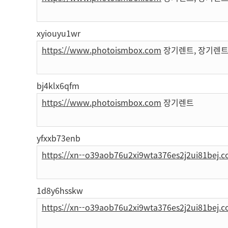
xyiouyu1wr
https://www.photoismbox.com
장기렌트, 장기렌트
bj4klx6qfm
https://www.photoismbox.com
장기렌트
yfxxb73enb
https://xn--o39aob76u2xi9wta376es2j2ui81bej.
1d8y6hsskw
https://xn--o39aob76u2xi9wta376es2j2ui81bej.