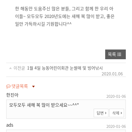
한 해동안 도움주신 많은 분들, 그리고 함께 한 우리 아
이들~ 모두모두 2020년도에는 새해 복 많이 받고, 좋은
일만 가득하시길 기원합니다^^
목록
이전글
1월 4일 능동어린이회관 눈썰매 및 빙어낚시
2020.01.06
댓글목록
한진아
2020-01-06
모두모두 새해 복 많이 받으세요~~^^*
답변
삭제
ads
2020-01-06