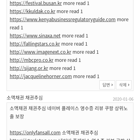
https://festival.busan.kr
more read 1
https://kkuldak.co.kr
more read 1
https://www.kenyabusinessregulatoryguide.com
more
read 1
https://www.sinaxa.net
more read 1
http://fallingstars.co.kr
more read 1
http://www.imagenext.co.kr
more read 1
http://mbcpro.co.kr
more read 1
http://sijang.or.kr
more read 1
http://jacquelinehorner.com
more read 1
답변
삭제
소액채권 채권추심
2020-01-06
소액채권 채권추심 네이버 플레이스 영수증 리뷰 쿠팡 상위노
출 보장
https://onlyfansall.com
소액채권 채권추심