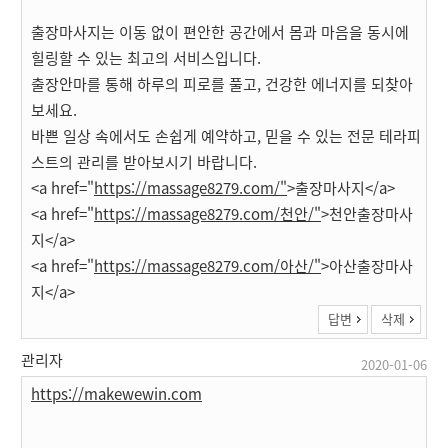
출장마사지는 이동 없이 편안한 공간에서 몸과 마음을 동시에
힐링할 수 있는 최고의 서비스입니다.
출장안마를 통해 하루의 피로를 풀고, 건강한 에너지를 되찾아
보세요.
바쁜 일상 속에서도 손쉽게 예약하고, 믿을 수 있는 전문 테라피
스트의 관리를 받아보시기 바랍니다.
<a href="
https://massage8279.com/"
>출장마사지</a>
<a href="
https://massage8279.com/천안/"
>천안출장마사
지</a>
<a href="
https://massage8279.com/아산/"
>아산출장마사
지</a>
답변
삭제
관리자
2020-01-06
https://makewewin.com